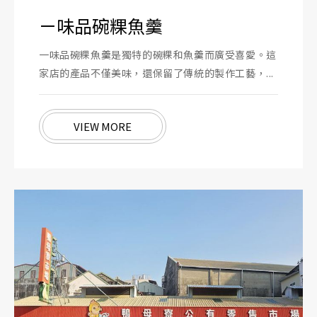
ㄧ味品碗粿魚羹
一味品碗粿魚羹是獨特的碗粿和魚羹而廣受喜愛。這
家店的產品不僅美味，還保留了傳統的製作工藝，...
VIEW MORE