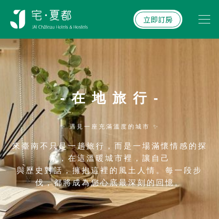
立即訂房
- 在 地 旅 行 -
✨ 遇見一座充滿溫度的城市 ✨
來臺南不只是一趟旅行，而是一場滿懷情感的探
索，在這溫暖城市裡，讓自己
與歷史對話，擁抱這裡的風土人情。每一段步
伐，都將成為您心底最深刻的回憶。