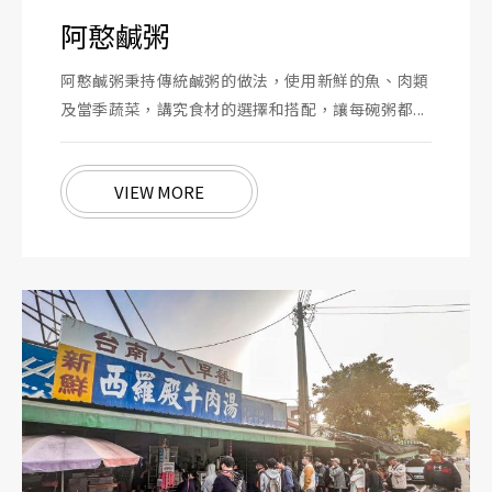
阿憨鹹粥
阿憨鹹粥秉持傳統鹹粥的做法，使用新鮮的魚、肉類
及當季蔬菜，講究食材的選擇和搭配，讓每碗粥都...
VIEW MORE