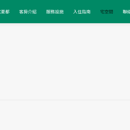
宅夏都
客房介紹
服務設施
入住指南
宅空間
聯