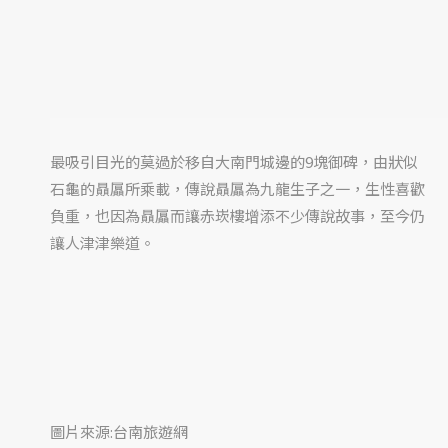
最吸引目光的莫過於移自大南門城邊的9塊御碑，由狀似
石龜的贔屭所乘載，傳說贔屭為九龍生子之一，生性喜歡
負重，也因為贔屭而讓赤崁樓增添不少傳說故事，至今仍
讓人津津樂道。
圖片來源:台南旅遊網