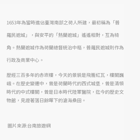
1653年為當時進佔臺灣南部之荷人所建，最初稱為「普
羅民遮城」，與安平的「熱蘭遮城」遙遙相對，互為犄
角。熱蘭遮城作為荷蘭總督統治中樞，普羅民遮城則作為
行政及商業中心。
歷經三百多年的赤崁樓，今天的景貌是飛簷紅瓦，樓閣巍
峨。在歷史變遷中，曾是荷蘭時代的西式城堡，曾是清領
時代的中式樓閣，曾是日本時代陸軍醫院，迄今的歷史文
物館，見證著落日餘暉下的滄海桑田。
圖片來源:台南旅遊網