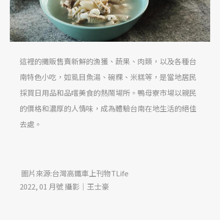
這裡的攤販售賣新鮮的漁獲、蔬果、肉類，以及各種台
南特色小吃，如虱目魚湯、碗粿、米糕等，是當地居民
採買日用品和品嚐美食的熱鬧場所。鴨母寮市場以親民
的價格和濃厚的人情味，成為體驗台南在地生活的絕佳
去處。
圖片來源:台灣高鐵車上刊物TLife
2022, 01 月號 攝影｜王士豪