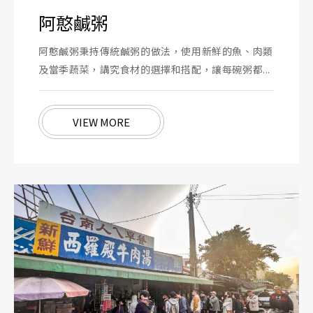
阿憨鹹粥
阿憨鹹粥秉持傳統鹹粥的做法，使用新鮮的魚、肉類
及當季蔬菜，講究食材的選擇和搭配，讓每碗粥都...
VIEW MORE