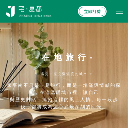
立即訂房
- 在 地 旅 行 -
✨ 遇見一座充滿溫度的城市 ✨
來臺南不只是一趟旅行，而是一場滿懷情感的探
索，在這溫暖城市裡，讓自己
與歷史對話，擁抱這裡的風土人情。每一段步
伐，都將成為您心底最深刻的回憶。