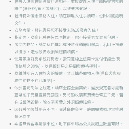
住房人應與住宿者資料須相符，並於辦理入住手續時提供相同
證件(身份證/駕照或護照)，以便查核登記。
若持特殊優惠價格入住，請在辦理入住手續時，檢附相關證明
文件。
安全考量，背包客房恕不接受未滿18歲者入住。
指定男、女宿包房需皆為同性別，恕不接受男女混合包房。
房間內物品，請勿私自攜出或任意移動床組傢具，若因汙損難
以復原，造成設備毀損須照價賠償。
使用飯店訂房系統訂房者，需同意線上信用卡支付保證金(房
價總額之30%)，以保留訂房之房間與價格權利。
為維護所有入住旅客的權益，禁止攜帶寵物入住(導盲犬與服
務性動物不在此限制)。
依菸害防制法之規定，酒店全館全面禁菸，違反規定者可處新
臺幣貳千元至壹萬元罰鍰，另將酌收清潔費新台幣五千元，若
造成設備毀損，除收清潔費之外須照價賠償。
因各房間設計略有不同，圖片僅供參考，房間需依照現場排房
情況為主。
本館無賓客專屬停車位，地下停車場為公共設施且數量有限，