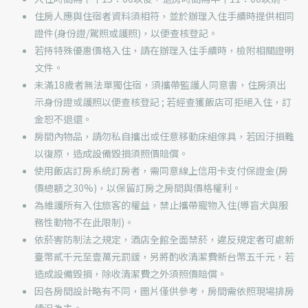
住房人應與住宿者資料須相符，並於辦理入住手續時提供相同
證件(身份證/駕照或護照)，以便查核登記。
若持特殊優惠價格入住，請在辦理入住手續時，檢附相關證明
文件。
未滿18歲者無法單獨住宿，須攜帶監護人同意書，住房須出
示身份證或護照以便查核登記 ; 若經查獲飯店可拒絕入住，訂
金恕不退還。
房間內物品，請勿私自攜出或任意移動床組傢具，若因汙損難
以復原，造成設備毀損須照價賠償。
使用飯店訂房系統訂房者，需同意線上信用卡支付保證金(房
價總額之30%)，以保留訂房之房間與價格權利。
為維護所有入住旅客的權益，禁止攜帶寵物入住(導盲犬與服
務性動物不在此限制)。
依菸害防制法之規定，酒店全館全面禁菸，違反規定者可處新
臺幣貳千元至壹萬元罰鍰，另將酌收清潔費新台幣五千元，若
造成設備毀損，除收清潔費之外須照價賠償。
因各房間設計略有不同，圖片僅供參考，房間需依照現場排房
情況為主。