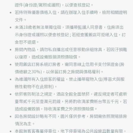
證件(身份證/駕照或護照)，以便查核登記。
若持特殊優惠價格入住，請在辦理入住手續時，檢附相關證明
文件。
未滿18歲者無法單獨住宿，須攜帶監護人同意書，住房須出
示身份證或護照以便查核登記 ; 若經查獲飯店可拒絕入住，訂
金恕不退還。
房間內物品，請勿私自攜出或任意移動床組傢具，若因汙損難
以復原，造成設備毀損須照價賠償。
使用飯店訂房系統訂房者，需同意線上信用卡支付保證金(房
價總額之30%)，以保留訂房之房間與價格權利。
為維護所有入住旅客的權益，禁止攜帶寵物入住(導盲犬與服
務性動物不在此限制)。
依菸害防制法之規定，酒店全館全面禁菸，違反規定者可處新
臺幣貳千元至壹萬元罰鍰，另將酌收清潔費新台幣五千元，若
造成設備毀損，除收清潔費之外須照價賠償。
因各房間設計略有不同，圖片僅供參考，房間需依照現場排房
情況為主。
本館無賓客專屬停車位，地下停車場為公共設施且數量有限，