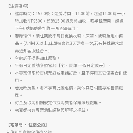
【注意事項】
進房時間：15:00後；退房時間：11:00前，超過11:00每一小
時加收NT$500，超過15:00退房將加收一晚半租費用，超過
下午6點退房將加收一晚全額費用。
響應環保，續住期間不每日更換枕套、床罩、被套及毛巾備
品。(入住4天以上,床單被套為3天更換一次,若有特殊需求請
再通知客服櫃台。)
全館恕不提供加床服務。
平假日定義請參照官網【宅．夏都 平假日定義表】。
本專案僅限於官網預訂或電話訂房，且不得與其它優惠合併使
用。
若更改房型，則不享有此優惠價，請依其它相關專案售價處
理。
訂金及取消相關規定依據消費者保護法規處理。
宅夏都擁有專案活動調整與解釋之權益。
【
宅單間 • 住宿公約】
入住即同意遵守住宿公約