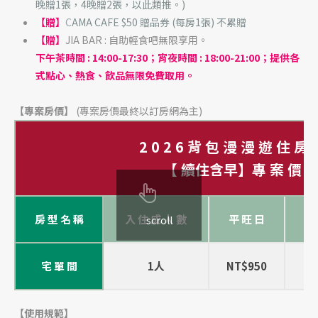
晚贈1張，4晚贈2張，以此類推。)
【贈】
C
AMA CAFE $50 贈品券 (每房1張) 不累贈
【贈】
JIA BAR : 自助輕食吧無限享用。
下午茶時間 : 14:00-17:30；宵夜時間 : 18:00-21:00；提供各
式點心、熱食、飲品無限免費取用。
【專案房價】
(專案房價最終以訂房網為主)
2 0 2 6 背 包 漫 漫 遊 住 房
【 續住含早】
專 案 價 
房 型 名 稱
入 住 成 人 數
平 旺 日
scroll
宅 單 間
1人
NT$950
NT
【使用規範】