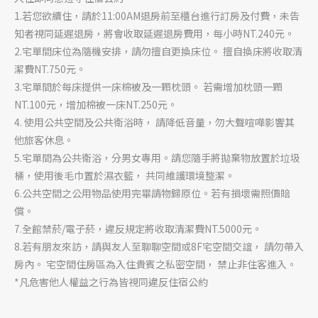
1.若您欲續住，請於11:00AM退房前至櫃台進行訂房及付費，未告
知者視同延遲退房，將會收取延遲退房費用，每小時NT.240元。
2.宅單間床位為隨機安排，請勿擅自更換床位。 擅自換床將收取清
潔費NT.750元。
3.宅單間於每床提供一床棉被及一顆枕頭。 若需增加枕頭一顆
NT.100元，增加棉被一床NT.250元。
4. 使用公共空間及公共衛浴時， 請降低音量，勿大聲喧嘩影響其
他旅客休息。
5.宅單間為公共衛浴，分男女專用。請您隨手將拋棄物放置於垃圾
桶，使用後毛巾置於濕衣籃， 共同維護環境整潔。
6.公共空間之公用物品使用完畢請物歸原位。若有損壞需照價賠
償。
7.全館禁菸/電子菸，違反規定將收取清潔費NT.5000元。
8.若有朋友來訪，請與友人至聊聊空間或8F宅空間交誼， 請勿帶入
房內。 宅空間住房區為入住貴賓之私密空間， 禁止非住客進入。
*凡危害他人權益之行為皆視同違反住宿公約