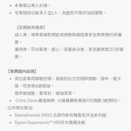
本專案以單人計價。
宅單間床位最多入住1人，全館恕不提供加床服務。
【高鐵聯票優惠】
成人票：標準車廂對號座或商務車廂搭乘享全票票價95折優
惠。
優待票：符合敬老、愛心、孩童身分者，享全額票價之5折優
惠。
【免費館內設施】
背包客專用聊聊空間，寬敞的社交空間供閒聊、發呆、看夕
陽、吃宵夜&做瑜珈。
提供瑜珈墊、靠背枕、瑜珈滾筒。
Chito Zone 趣淘娛樂 : 大螢幕賽車實境PS5遊戲 (需預約)。
-公共男女衛浴:
Skandinavisk SKOG 北歐丹麥有機香氛沐浴系列組
Dyson Supersonic™ HD08 吹風機全配