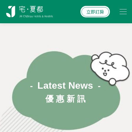
立即訂房
Latest News
-
-
優 惠 新 訊