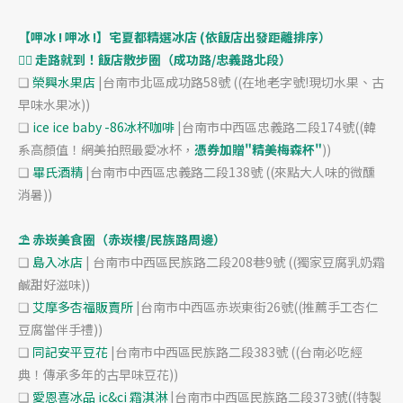
【呷冰 ! 呷冰 !】宅夏都精選冰店 (依飯店出發距離排序）
🚶‍♂️ 走路就到！飯店散步圈（成功路/忠義路北段）
❏
榮興水果店
|台南市北區成功路58號 ((在地老字號!現切水果、古
早味水果冰))
❏
ice ice baby -86冰杯咖啡
|台南市中西區忠義路二段174號((韓
系高顏值！網美拍照最愛冰杯，
憑券加贈"精美梅森杯"
))
❏
畢氏酒精
|台南市中西區忠義路二段138號 ((來點大人味的微醺
消暑))
⛱️ 赤崁美食圈（赤崁樓/民族路周邊）
❏
島入冰店
| 台南市中西區民族路二段208巷9號 ((獨家豆腐乳奶霜
鹹甜好滋味))
❏
艾摩多杏福販賣所
|台南市中西區赤崁東街26號((推薦手工杏仁
豆腐當伴手禮))
❏
同記安平豆花
|台南市中西區民族路二段383號 ((台南必吃經
典！傳承多年的古早味豆花))
❏
愛恩喜冰品 ic&ci 霜淇淋
|台南市中西區民族路二段373號((特製