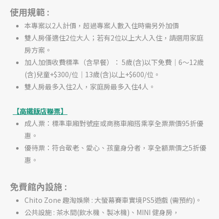
使用規範 :
本專案以2人計價，超過專案人數入住時需另外加價
雙人房僅適住2位大人；若有2位以上大人入住，請選用家庭
房方案。
加人加價收費標準（含早餐）： 5歲(含)以下免費｜6〜12歲
(含)兒童+$300/位｜13歲(含)以上+$600/位。
雙人房最多入住2人，家庭房最多入住4人。
【高鐵飯店聯票】
成人票：標準車廂對號座或商務車廂搭乘享全票票價95折優
惠。
優待票：符合敬老、愛心、孩童身分者，享全額票價之5折優
惠。
免費館內設施 :
Chito Zone 趣淘娛樂 : 大螢幕賽車實境PS5遊戲 (需預約)。
公共設施 : 茶水間(飲水機、製冰機)、MINI 健身房，