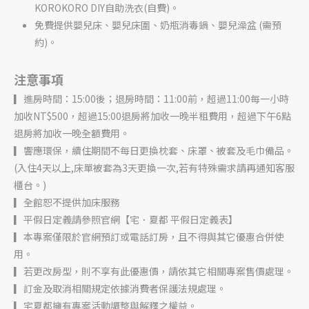
KOROKORO DIY自助洗衣(自費)。
免費提供嬰兒床、嬰兒床圍、奶瓶消毒鍋、嬰兒澡盆 (需預
約)。
注意事項
▎進房時間：15:00後；退房時間：11:00前，超過11:00每一小時
加收NT$500，超過15:00退房將加收一晚半租費用，超過下午6點
退房將加收一晚全額費用。
▎響應環保，續住期間不每日更換枕套、床罩、被套及毛巾備品。
(入住4天以上,床單被套為3天更換一次,若有特殊需求請再通知客服
櫃台。)
▎全館恕不提供加床服務
▎平假日定義請參照官網【宅．夏都 平假日定義表】
▎本專案僅限於官網預訂或電話訂房，且不得與其它優惠合併使
用。
▎若更改房型，則不享有此優惠價，請依其它相關專案售價處理。
▎訂金及取消相關規定依據消費者保護法規處理。
▎宅夏都擁有專案活動調整與解釋之權益。