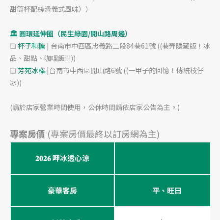
甜筒杯配絲滑義式風味））
🏛️ 圓環延伸圈（民生綠園/開山路周邊）
❏
杯子和糖
| 台南市中西區忠義路二段84巷61號 ((巷弄隱藏版！冰
品、甜點、咖哩飯!!!))
❏
芳苑冰棒
|台南市中西區開山路6號 ((一甲子的回憶！傳統枝仔
冰))
(請於店家營業時間使用，公休時間請依店家公告為主。)
專案房價
(專案房價最終以訂房網為主)
𝟐𝟎𝟐𝟔 呷冰透心涼
含
豪華客房
平、旺日