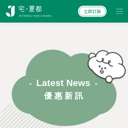
立即訂房
Latest News
-
-
優 惠 新 訊