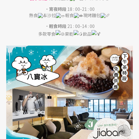
．宵夜時段
18 : 00-21 : 00
熱食
沙拉
輕食
現烤麵包
．輕食時段
21 : 00-14 : 00
多款零食
果乾
飲品