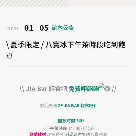
01
05
館內公告
2026
\ 夏季限定 / 八寶冰下午茶時段吃到飽
🍧
\\ JIA Bar 輕食吧
免費
呷飽飽
//
歡迎光臨
8F JIA BAR 輕食吧
❣️
開放時間
24H
．下午茶時段
14 : 00-17 : 30
夏季放送
現烤雞蛋仔
古早味八寶冰🍨